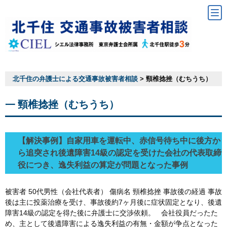
北千住の弁護士による交通事故被害者相談
>
頸椎捻挫（むちうち）
頸椎捻挫（むちうち）
【解決事例】自家用車を運転中、赤信号待ち中に後方か
ら追突され後遺障害14級の認定を受けた会社の代表取締
役につき、逸失利益の算定が問題となった事例
被害者 50代男性（会社代表者） 傷病名 頸椎捻挫 事故後の経過 事故
後は主に投薬治療を受け、事故後約7ヶ月後に症状固定となり、後遺
障害14級の認定を得た後に弁護士に交渉依頼。 会社役員だったた
め、主として後遺障害による逸失利益の有無・金額が争点となった