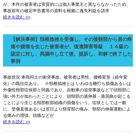
が、本件の被害者は実質的には個人事業主と異ならなかったため、
事故前年の確定申告書等の資料を根拠に逸失利益を請求
続きを読む >>
【解決事例】頚椎捻挫を受傷し、その後頸部から肩の疼
痛や腰痛を生じた被害者が、後遺障害等級 １４級の
認定に対し、異議申し立て後、提訴し、和解で終了した
事例
事故状況 車両同士の衝突事故。被害者は男性。腰椎変形（経年変
化）の既往症あり。 ※頸椎捻挫とは いわゆる鞭打ち損傷あるいは
外傷性頸部症候群と同義であり、自動車の追突事故などで頭頸部に
強い外力が加わったことにより、頭頸部の過伸展・過屈曲が起こる
ことにより生じる頸部軟部組織の損傷をいう。症状としては一般
に、受傷直後あるいは翌日より頸背部の痛み、頸部の伸展運動によ
る痛みの増強、頭痛などが
続きを読む >>