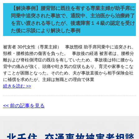
【解決事例】腰背部に既往を有する専業主婦が助手席に
同乗中追突された事故で、通院中、主治医から治療終了
を言い渡される等したが、後遺障害１４級の認定を受け
た後に示談により解決した事例
被害者 30代女性（専業主婦） 事故態様 助手席同乗中に追突され、
頸椎・腰椎捻挫の傷害を負った。 事故後の経過 被害者は、腰椎分
離および脊柱側湾症の既往を有していたため、事故後は特に腰から
背中の痛みが強く、頭痛や吐き気の症状もあり、育児や家事をこな
すことが困難となった。そのため、夫が事故直後から相手保険会社
に補償を求めたが、主婦は無職との理由で休業
続きを読む >>
<< 前の記事を見る