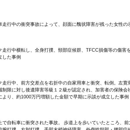
車走行中の衝突事故によって、顔面に醜状障害が残った女性の
ク走行中横転し、全身打撲、頸部症候群、TFCC損傷等の傷害
立した事例
ク走行中、前方交差点を右折中の自家用車と衝突、転倒。左寛
域制限に対し後遺障害等級１２級が認定され、加害者の保険会
により、約1000万円増額した金額で早期に示談が成立した事例
上で自転車に衝突された事故。 歩道上を歩いていたところ、前
前腕打撲、右肘打撲、手部末梢神経障害、外傷性頸部・腰部症