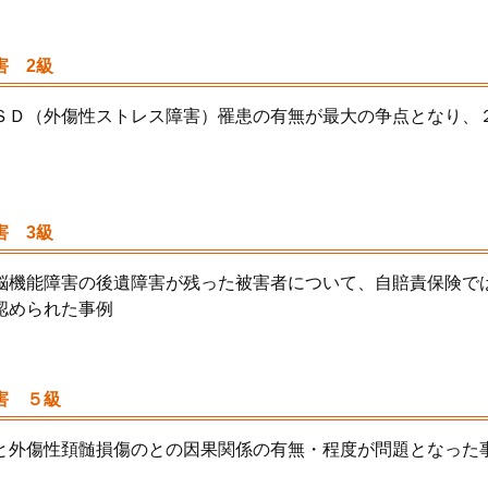
害 2級
ＳＤ（外傷性ストレス障害）罹患の有無が最大の争点となり、
害 3級
脳機能障害の後遺障害が残った被害者について、自賠責保険で
認められた事例
害 ５級
と外傷性頚髄損傷のとの因果関係の有無・程度が問題となった