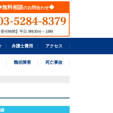
◆無料相談
◆
のお問合わせ
受付時間】平日 9時30分～18時
介
弁護士費用
アクセス
醜状障害
死亡事故
実績