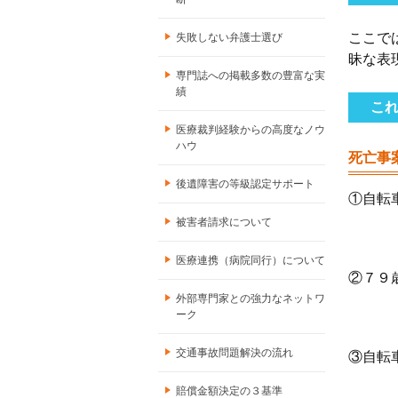
ここで
失敗しない弁護士選び
昧な表
専門誌への掲載多数の豊富な実
績
こ
医療裁判経験からの高度なノウ
ハウ
死亡事
後遺障害の等級認定サポート
①自転
被害者請求について
医療連携（病院同行）について
②７９
外部専門家との強力なネットワ
ーク
交通事故問題解決の流れ
③自転
賠償金額決定の３基準