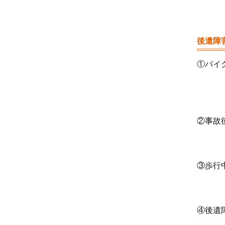
後遺障
①バイ
②事故
③歩行
④後遺