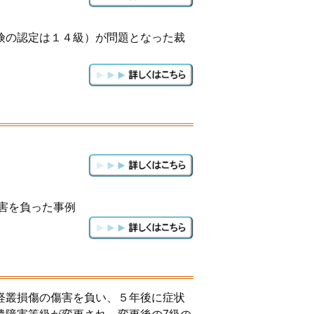
険の認定は１４級）が問題となった裁
害を負った事例
経叢損傷の傷害を負い、５年後に症状