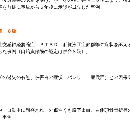
、後遺障害の認定を受けたが、その後、弁護士依頼により、後
害を前提に事故から６年後に示談が成立した事例
害 ８級
性交感神経萎縮症、ＰＴＳＤ、低髄液圧症候群等の症状を訴え
った事例（自賠責保険の認定は併合８級）。
者の過失の有無、被害者の症状（バレリュー症候群）との因果
中、自動車に衝突され、外傷性くも膜下出血、右側頭骨骨折等
た事例