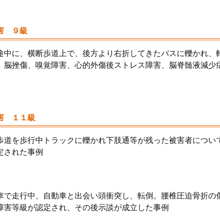
害 ９級
途中に、横断歩道上で、後方より右折してきたバスに轢かれ、
、脳挫傷、嗅覚障害、心的外傷後ストレス障害、脳脊髄液減少
害 １１級
歩道を歩行中トラックに轢かれ下肢通等が残った被害者につい
定された事例
車で走行中、自動車と出会い頭衝突し、転倒。腰椎圧迫骨折の傷
障害等級が認定され、その後示談が成立した事例