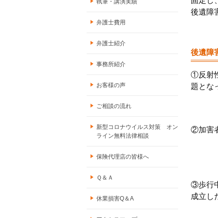
固定し
執筆・講演実績
後遺障
弁護士費用
弁護士紹介
後遺障
事務所紹介
①反射
お客様の声
題とな
ご相談の流れ
新型コロナウイルス対策 オン
②加害
ライン無料法律相談
保険代理店の皆様へ
Ｑ＆Ａ
③歩行
成立し
休業損害Q＆A