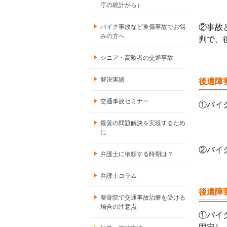
庁の統計から）
②事故
バイク事故など重傷事故でお悩
みの方へ
判で、
シニア・高齢者の交通事故
解決実績
後遺障
交通事故セミナー
①バイ
最善の問題解決を実現するため
に
②バイ
弁護士に依頼する時期は？
弁護士コラム
後遺障
整骨院で交通事故治療を受ける
場合の注意点
①バイ