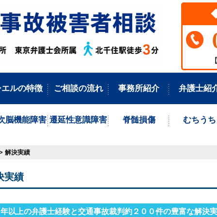
【
シエルの特徴
ご相談の流れ
事務所紹介
弁護士紹
次脳機能障害
遷延性意識障害
脊髄損傷
むちうち
> 解決実績
決実績
０年以上の弁護士経験と交通事故裁判約２００件の豊富な解決