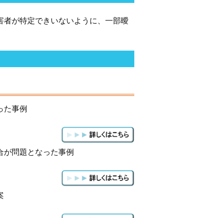
害者が特定できいないように、一部曖
った事例
合が問題となった事例
案