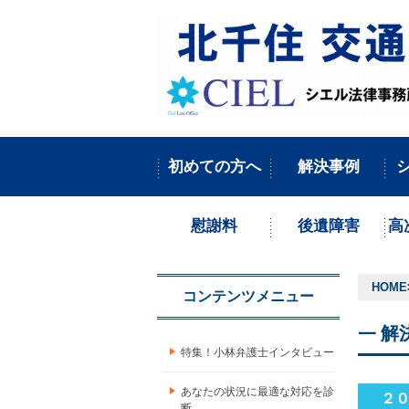
初めての方へ
解決事例
慰謝料
後遺障害
高
HOME
コンテンツメニュー
解
特集！小林弁護士インタビュー
あなたの状況に最適な対応を診
２
断