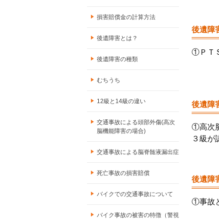
損害賠償金の計算方法
後遺障
後遺障害とは？
①ＰＴ
後遺障害の種類
むちうち
12級と14級の違い
後遺障
交通事故による頭部外傷(高次
①高次
脳機能障害の場合)
３級が
交通事故による脳脊髄液漏出症
死亡事故の損害賠償
後遺障
バイクでの交通事故について
①事故
バイク事故の被害の特徴（警視