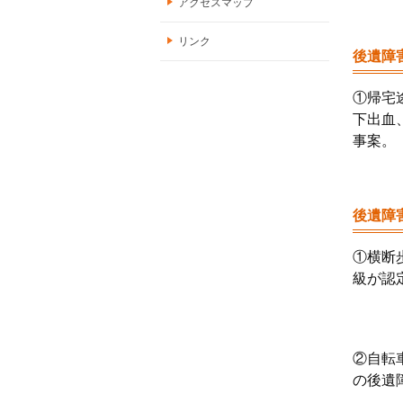
アクセスマップ
リンク
後遺障
①帰宅
下出血
事案。
後遺障
①横断
級が認
②自転
の後遺