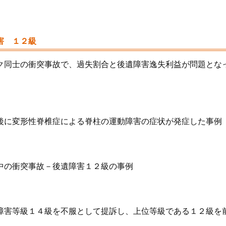
害 １２級
ク同士の衝突事故で、過失割合と後遺障害逸失利益が問題とな
後に変形性脊椎症による脊柱の運動障害の症状が発症した事例
中の衝突事故－後遺障害１２級の事例
障害等級１４級を不服として提訴し、上位等級である１２級を