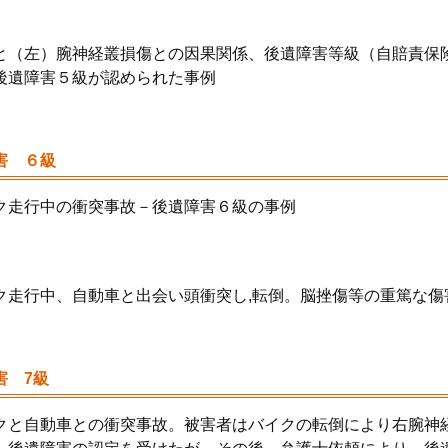
と（左）腕神経叢損傷との因果関係、後遺障害等級（自賠責保
後遺障害５級が認められた事例
害 ６級
ク走行中の衝突事故－後遺障害６級の事例
ク走行中、自動車と出会い頭衝突し,転倒。脳挫傷等の重篤な傷
害 7級
クと自動車との衝突事故。被害者はバイクの転倒により右腕神