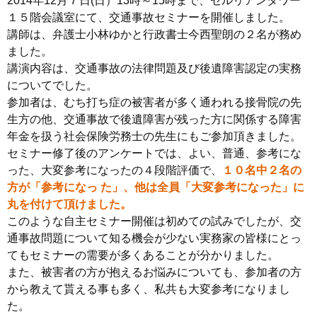
2014年12月７日(日）13時～15時まで、セルリアンタワー
１５階会議室にて、交通事故セミナーを開催しました。
講師は、弁護士小林ゆかと行政書士今西聖朗の２名が務め
ました。
講演内容は、交通事故の法律問題及び後遺障害認定の実務
についてでした。
参加者は、むち打ち症の被害者が多く通われる接骨院の先
生方の他、交通事故で後遺障害が残った方に関係する障害
年金を扱う社会保険労務士の先生にもご参加頂きました。
セミナー修了後のアンケートでは、よい、普通、参考にな
った、大変参考になったの４段階評価で、
１０名中２名の
方が「参考になっ た」、他は全員「大変参考になった」に
丸を付けて頂けました。
このような自主セミナー開催は初めての試みでしたが、交
通事故問題について知る機会が少ない実務家の皆様にとっ
てもセミナーの需要が多くあることが分かりました。
また、被害者の方が抱えるお悩みについても、参加者の方
から教えて貰える事も多く、私共も大変参考になりまし
た。