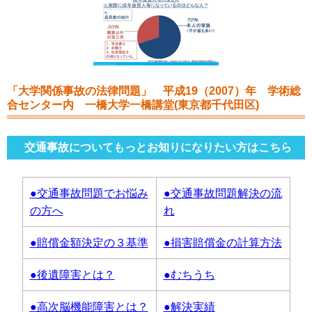
「大学関係事故の法律問題」 平成19（2007）年 学術総
合センター内 一橋大学一橋講堂(東京都千代田区)
交通事故についてもっとお知りになりたい方はこちら
●交通事故問題でお悩み
●交通事故問題解決の流
の方へ
れ
●賠償金額決定の３基準
●損害賠償金の計算方法
●後遺障害とは？
●むちうち
●高次脳機能障害とは？
●解決実績