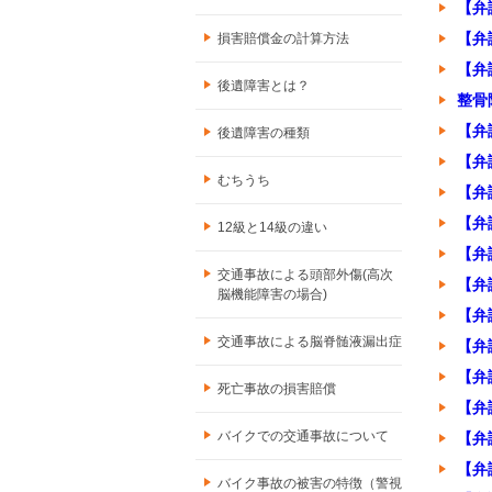
【弁
【弁
損害賠償金の計算方法
【弁
後遺障害とは？
整骨
【弁
後遺障害の種類
【弁
むちうち
【弁
【弁
12級と14級の違い
【弁
交通事故による頭部外傷(高次
【弁
脳機能障害の場合)
【弁
交通事故による脳脊髄液漏出症
【弁
【弁
死亡事故の損害賠償
【弁
バイクでの交通事故について
【弁
【弁
バイク事故の被害の特徴（警視