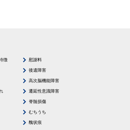
特徴
慰謝料
後遺障害
高次脳機能障害
れ
遷延性意識障害
脊髄損傷
むちうち
醜状痕