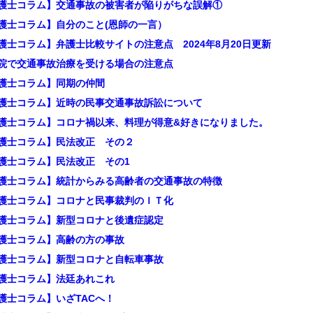
護士コラム】交通事故の被害者が陥りがちな誤解①
護士コラム】自分のこと(恩師の一言）
護士コラム】弁護士比較サイトの注意点 2024年8月20日更新
院で交通事故治療を受ける場合の注意点
護士コラム】同期の仲間
護士コラム】近時の民事交通事故訴訟について
護士コラム】コロナ禍以来、料理が得意&好きになりました。
護士コラム】民法改正 その２
護士コラム】民法改正 その1
護士コラム】統計からみる高齢者の交通事故の特徴
護士コラム】コロナと民事裁判のＩＴ化
護士コラム】新型コロナと後遺症認定
護士コラム】高齢の方の事故
護士コラム】新型コロナと自転車事故
護士コラム】法廷あれこれ
護士コラム】いざTACへ！