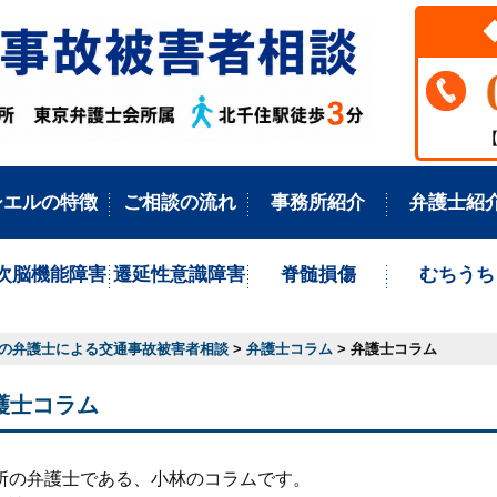
【
シエルの特徴
ご相談の流れ
事務所紹介
弁護士紹
次脳機能障害
遷延性意識障害
脊髄損傷
むちうち
の弁護士による交通事故被害者相談
>
弁護士コラム
>
弁護士コラム
護士コラム
所の弁護士である、小林のコラムです。