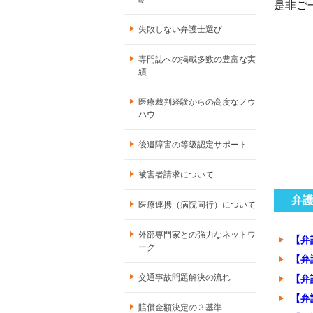
是非ご
失敗しない弁護士選び
専門誌への掲載多数の豊富な実
績
医療裁判経験からの高度なノウ
ハウ
後遺障害の等級認定サポート
被害者請求について
弁
医療連携（病院同行）について
外部専門家との強力なネットワ
【弁
ーク
【弁
交通事故問題解決の流れ
【弁
【弁
賠償金額決定の３基準