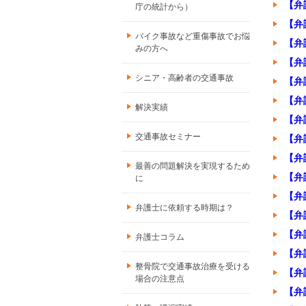
【弁
庁の統計から）
【弁
バイク事故など重傷事故でお悩
【弁
みの方へ
【弁
シニア・高齢者の交通事故
【弁
【弁
解決実績
【弁
交通事故セミナー
【弁
【弁
最善の問題解決を実現するため
【弁
に
【弁
弁護士に依頼する時期は？
【弁
【弁
弁護士コラム
【弁
整骨院で交通事故治療を受ける
【弁
場合の注意点
【弁