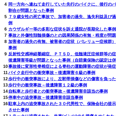
4
同一方向へ連ねて走行していた先行のバイクに、後行のバ
割合が問題となった事例
5
７９歳女性の死亡事故で、加害者の過失、逸失利益及び過
例
6
カウザルギー等の多彩な症状を訴え通院が長期化した事例
7
事故と外傷性頚髄損傷のとの因果関係の有無・程度が問題
8
加害者の過失の有無、被害者の症状（バレリュー症候群）
事例
9
反射性交感神経萎縮症、ＰＴＳＤ、低髄液圧症候群等の症
後遺障害等級が問題となった事例（自賠責保険の認定は併
10
事故後に変形性脊椎症による脊柱の運動障害の症状が発症
11
バイク走行中の衝突事故－後遺障害６級の事例
12
歩行中の衝突事故により、左靭帯損傷などの傷害を負った
13
歩行中の衝突事故－後遺障害１２級の事例
14
自転車と歩行者との衝突事故－後遺障害非該当の事例
15
停車中の追突事故－後遺障害非該当事例
16
駐車上内の追突事故された３０代男性で、保険会社の提示
させた事例