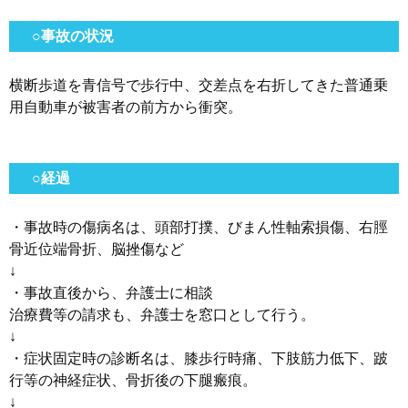
○事故の状況
横断歩道を青信号で歩行中、交差点を右折してきた普通乗
用自動車が被害者の前方から衝突。
○経過
・事故時の傷病名は、頭部打撲、びまん性軸索損傷、右脛
骨近位端骨折、脳挫傷など
↓
・事故直後から、弁護士に相談
治療費等の請求も、弁護士を窓口として行う。
↓
・症状固定時の診断名は、膝歩行時痛、下肢筋力低下、跛
行等の神経症状、骨折後の下腿瘢痕。
↓