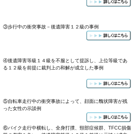
③歩行中の衝突事故－後遺障害１２級の事例
④
後遺障害等級１４級を不服として提訴し、上位等級であ
る１２級を前提に裁判上の和解が成立した事例
⑤自転車走行中の衝突事故によって、顔面に醜状障害が残
った女性の示談例
⑥バイク走行中横転し、全身打撲、頸部症候群、TFCC損傷