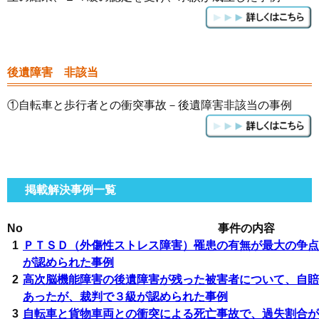
後遺障害 非該当
①自転車と歩行者との衝突事故－後遺障害非該当の事例
掲載解決事例一覧
No
事件の内容
1
ＰＴＳＤ（外傷性ストレス障害）罹患の有無が最大の争点
が認められた事例
2
高次脳機能障害の後遺障害が残った被害者について、自賠
あったが、裁判で３級が認められた事例
3
自転車と貨物車両との衝突による死亡事故で、過失割合が