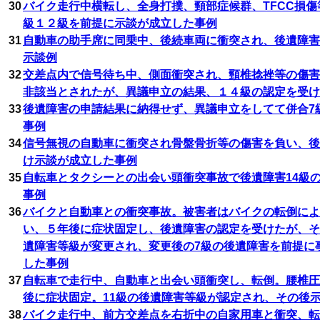
30
バイク走行中横転し、全身打撲、頸部症候群、TFCC損
級１２級を前提に示談が成立した事例
31
自動車の助手席に同乗中、後続車両に衝突され、後遺障害
示談例
32
交差点内で信号待ち中、側面衝突され、頸椎捻挫等の傷害
非該当とされたが、異議申立の結果、１４級の認定を受け
33
後遺障害の申請結果に納得せず、異議申立をしてて併合7
事例
34
信号無視の自動車に衝突され骨盤骨折等の傷害を負い、後
け示談が成立した事例
35
自転車とタクシーとの出会い頭衝突事故で後遺障害14級
事例
36
バイクと自動車との衝突事故。被害者はバイクの転倒によ
い、５年後に症状固定し、後遺障害の認定を受けたが、そ
遺障害等級が変更され、変更後の7級の後遺障害を前提に
した事例
37
自転車で走行中、自動車と出会い頭衝突し、転倒。腰椎圧
後に症状固定。11級の後遺障害等級が認定され、その後
38
バイク走行中、前方交差点を右折中の自家用車と衝突、転