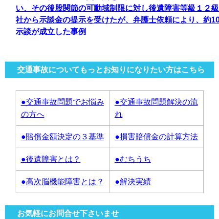
い、その後股関節の可動域制限に対し後遺障害等級１２級
社から示談金の提示を受けたが、弁護士依頼により、約10
示談が成立した事例
交通事故についてもっとお知りになりたい方はこちら
●交通事故問題でお悩み
●交通事故問題解決の流
の方へ
れ
●賠償金額決定の３基準
●損害賠償金の計算方法
●後遺障害とは？
●むちうち
●高次脳機能障害とは？
●解決実績
お気軽にお問合せ下さいませ