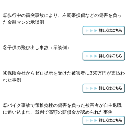
②歩行中の衝突事故により、左靭帯損傷などの傷害を負っ
た金融マンの示談例
③
子供の飛び出し事故（示談例）
④
保険会社からゼロ提示を受けた被害者に330万円が支払わ
れた事例
⑤
バイク事故で頚椎捻挫の傷害を負った被害者が自主退職
に追い込まれ、裁判で高額の賠償金が認められた事例