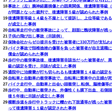
17
トラックに追突された、外車(ベンツ)のを損傷させられ
18
事故と（左）腕神経叢損傷との因果関係、後遺障害等級（
が問題となった裁判で、後遺障害５級が認められた事例
19
後遺障害等級１４級を不服として提訴し、上位等級である
が成立した事例
20
自転車走行中の衝突事故によって、顔面に醜状障害が残っ
21
子供の飛び出し事故（示談例）
22
保険会社からゼロ提示を受けた被害者に330万円が支払わ
23
バイク事故で頚椎捻挫の傷害を負った被害者が自主退職に
償金が認められた事例
24
歩行中の衝突事故後、後遺障害非該当だった被害者が、異
級の認定を受け、示談が成立した事例
25
通院中に治療費が打ち切られるも後遺障害１４級の認定を
26
自転車と自動車の衝突事故で、自転車に乗車中の主婦が死
27
バイク走行中、自動車と出会い頭衝突し,転倒。脳挫傷等
28
歩行中、自動車に衝突され、外傷性くも膜下出血、右側頭
後５年後に示談が成立した事例
29
横断歩道を歩行中トラックに轢かれ下肢通等が残った被害
って後遺障害１１級が認定された事例