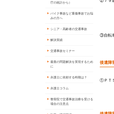
②７９
庁の統計から）
バイク事故など重傷事故でお悩
みの方へ
シニア・高齢者の交通事故
③自転
解決実績
交通事故セミナー
最善の問題解決を実現するため
後遺障
に
弁護士に依頼する時期は？
①ＰＴ
弁護士コラム
整骨院で交通事故治療を受ける
場合の注意点
後遺障