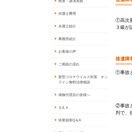
執筆・講演実績
弁護士費用
①高次
弁護士紹介
３級が
事務所紹介
お客様の声
後遺障
ご相談の流れ
①事故
新型コロナウイルス対策 オン
ライン無料法律相談
保険代理店の皆様へ
②事故
Ｑ＆Ａ
判で、
休業損害Q＆A