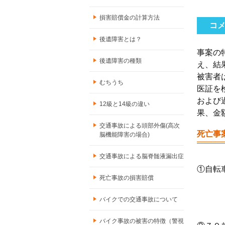
損害賠償金の計算方法
コ
後遺障害とは？
事案の
後遺障害の種類
え、結
被害者
むちうち
医証を
および
12級と14級の違い
果、金
交通事故による頭部外傷(高次
死亡事
脳機能障害の場合)
交通事故による脳脊髄液漏出症
①自転
死亡事故の損害賠償
バイクでの交通事故について
バイク事故の被害の特徴（警視