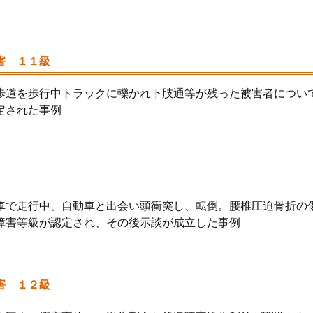
害 １１級
歩道を歩行中トラックに轢かれ下肢通等が残った被害者につい
定された事例
車で走行中、自動車と出会い頭衝突し、転倒。腰椎圧迫骨折の傷
障害等級が認定され、その後示談が成立した事例
害 １２級