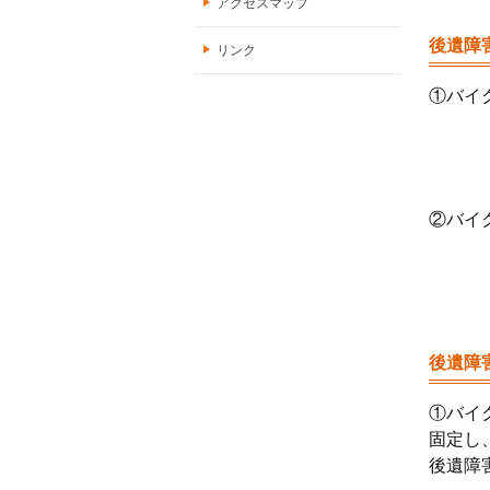
アクセスマップ
後遺障
リンク
①バイ
②バイ
後遺障
①
バイ
固定し
後遺障