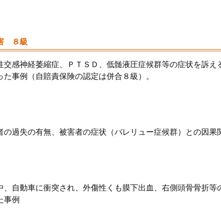
害 ８級
性交感神経萎縮症、ＰＴＳＤ、低髄液圧症候群等の症状を訴え
った事例（自賠責保険の認定は併合８級）。
者の過失の有無、被害者の症状（バレリュー症候群）との因果
中、自動車に衝突され、外傷性くも膜下出血、右側頭骨骨折等
た事例