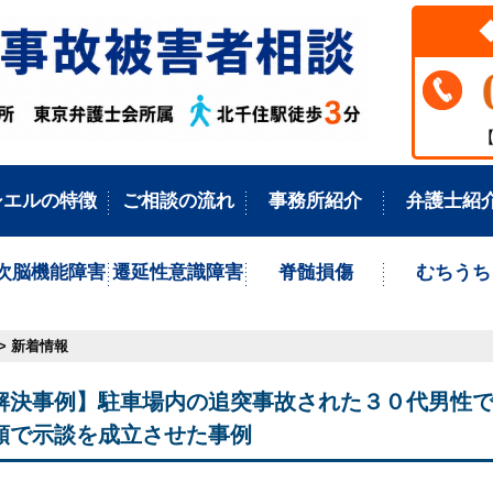
【
シエルの特徴
ご相談の流れ
事務所紹介
弁護士紹
次脳機能障害
遷延性意識障害
脊髄損傷
むちうち
> 新着情報
解決事例】駐車場内の追突事故された３０代男性
額で示談を成立させた事例