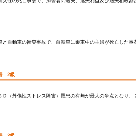
歳女性の死亡事故で、加害者の過失、逸失利益及び過失相殺割
車と自動車の衝突事故で、自転車に乗車中の主婦が死亡した事
害 2級
ＳＤ（外傷性ストレス障害）罹患の有無が最大の争点となり、
害 3級