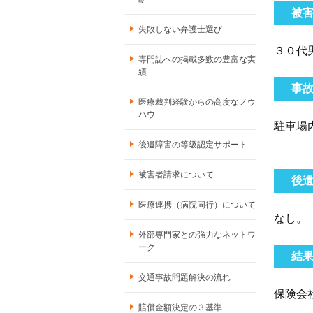
被
失敗しない弁護士選び
３０代
専門誌への掲載多数の豊富な実
績
事
医療裁判経験からの高度なノウ
ハウ
駐車場
後遺障害の等級認定サポート
被害者請求について
後
医療連携（病院同行）について
なし。
外部専門家との強力なネットワ
ーク
結
交通事故問題解決の流れ
保険会
賠償金額決定の３基準