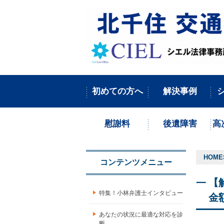
初めての方へ
解決事例
慰謝料
後遺障害
高
HOME
コンテンツメニュー
【
特集！小林弁護士インタビュー
金
あなたの状況に最適な対応を診
断