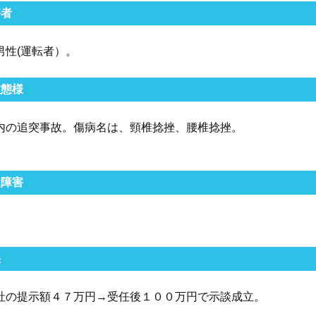
害者
男性(運転者）。
故態様
内の追突事故。傷病名は、頸椎捻挫、腰椎捻挫。
遺障害
果
社の提示額４７万円→受任後１００万円で示談成立。