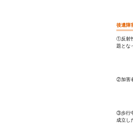
後遺障
①反射
題とな
②加害
③歩行
成立し