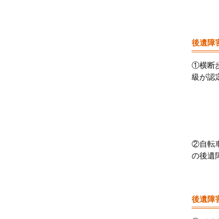
後遺障
①
横断
級が認
②自転
の後遺
後遺障