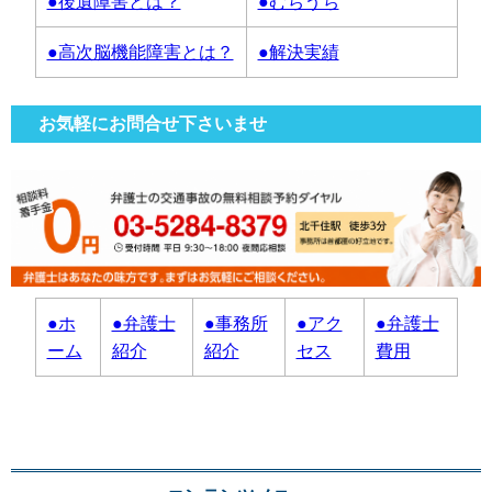
●後遺障害とは？
●むちうち
●高次脳機能障害とは？
●解決実績
お気軽にお問合せ下さいませ
●ホ
●弁護士
●事務所
●アク
●弁護士
ーム
紹介
紹介
セス
費用