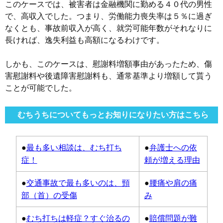
このケースでは、被害者は金融機関に勤める４０代の男性
で、高収入でした。つまり、労働能力喪失率は５％に過ぎ
なくとも、事故前収入が高く、就労可能年数がそれなりに
長ければ、逸失利益も高額になるわけです。
しかも、このケースは、慰謝料増額事由があったため、傷
害慰謝料や後遺障害慰謝料も、通常基準より増額して貰う
ことが可能でした。
むちうちについてもっとお知りになりたい方はこちら
●
最も多い相談は、むち打ち
●
弁護士への依
症！
頼が増える理由
●
交通事故で最も多いのは、頸
●
腰痛や肩の痛
部（首）の受傷
み
●
むち打ちは軽症？すぐ治るの
●
賠償問題が難