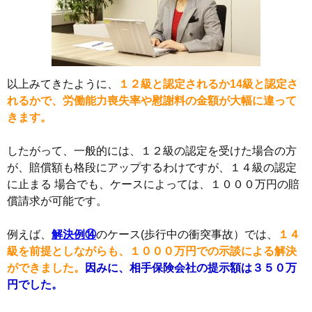
以上みてきたように、
１２級と認定されるか14級と認定さ
れるかで、労働能力喪失率や慰謝料の金額が大幅に違って
きます。
したがって、一般的には、１２級の認定を受けた場合の方
が、賠償額も格段にアップするわけですが、１４級の認定
に止まる 場合でも、ケースによっては、１０００万円の賠
償請求が可能です。
例えば、
解決例⑭
のケース(歩行中の衝突事故）では、
１４
級を前提としながらも、１０００万円での示談による解決
ができました。
因みに、相手保険会社の提示額は３５０万
円でした。