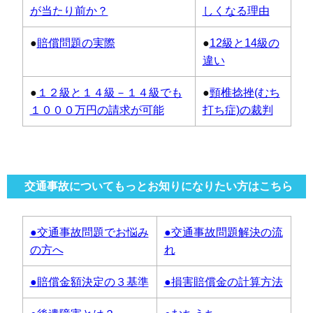
が当たり前か？
しくなる理由
●
賠償問題の実際
●
12級と14級の
違い
●
１２級と１４級－１４級でも
●
頸椎捻挫(むち
１０００万円の請求が可能
打ち症)の裁判
交通事故についてもっとお知りになりたい方はこちら
●交通事故問題でお悩み
●交通事故問題解決の流
の方へ
れ
●賠償金額決定の３基準
●損害賠償金の計算方法